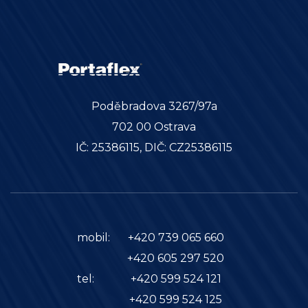
Poděbradova 3267/97a
702 00 Ostrava
IČ: 25386115, DIČ: CZ25386115
mobil:
+420 739 065 660
+420 605 297 520
tel:
+420 599 524 121
+420 599 524 125